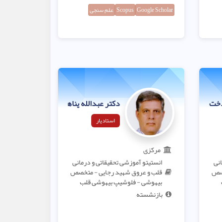
Google Scholar
Scopus
علم سنجی
خت آرام
دکتر عبدالله پناهی پور
استادیار
مرکزی
انی
انستیتو آموزشی تحقیقاتی و درمانی
خصص
قلب و عروق شهید رجایی - متخصص
بیهوشی - فلوشیپ بیهوشی قلب
بازنشسته