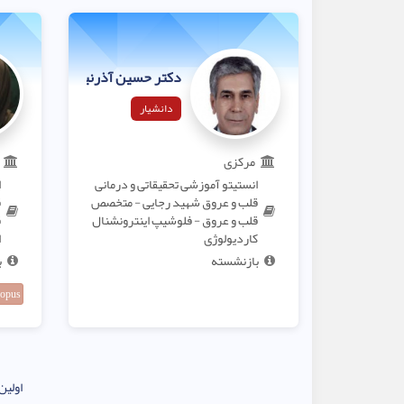
دکتر حسین آذرنیک
دانشیار
مرکزی
انستیتو آموزشی تحقیقاتی و درمانی
ا
قلب و عروق شهید رجایی - متخصص
ق
قلب و عروق - فلوشیپ اینترونشنال
ق
کاردیولوژی
ا
بازنشسته
ب
opus
اولین