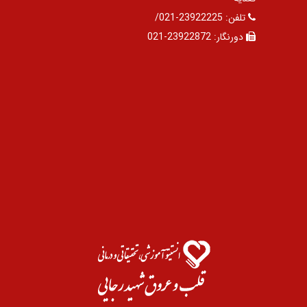
تلفن:
23922225-021/
دورنگار:
23922872-021